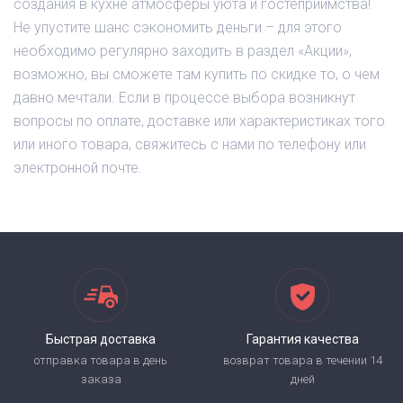
создания в кухне атмосферы уюта и гостеприимства!
Не упустите шанс сэкономить деньги – для этого
необходимо регулярно заходить в раздел «Акции»,
возможно, вы сможете там купить по скидке то, о чем
давно мечтали. Если в процессе выбора возникнут
вопросы по оплате, доставке или характеристиках того
или иного товара, свяжитесь с нами по телефону или
электронной почте.
Быстрая доставка
Гарантия качества
отправка товара в день
возврат товара в течении 14
заказа
дней