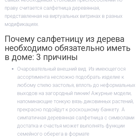
праву считается салфетница деревянная,
представленная на виртуальных витринах в разных
модификациях.
Почему салфетницу из дерева
необходимо обязательно иметь
в доме: 3 причины
Очаровательный внешний вид. Из имеющегося
ассортимента несложно подобрать изделие к
любому стилю застолья, вплоть до неформальных
выходов на загородный пикник! Ажурные модели,
напоминающие тонкую вязь диковинных растений,
прекрасно подойдут к роскошному банкету. А
симпатичная деревянная салфетница с символами
достатка и счастья может выполнять функции
семейного оберега в формате