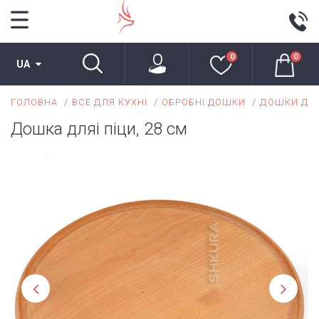
0
0
UA
ГОЛОВНА
ВСЕ ДЛЯ КУХНІ
ОБРОБНІ ДОШКИ
ДОШКИ ДЛЯ
Дошка дляі піци, 28 см