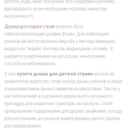
містять будь-яких токсичних або шкідливих речовин,
відповідають всім необхідним нормам і вимогам
екологічності.
Дошки для подачі страв
можуть бути
найрізноманітніших цікавих форм. Для найменших
клієнтів ми виготовляємо вироби у вигляді химерних
мордочок тварин: бегемотів, ведмедиків, котиків. Є
варіанти з картинками на дні дошки, нанесеними
способом випалювання.
У нас
купити дошку для дитячої страви
можна за
прийнятною вартістю, тому серед наших клієнтів є люди
з різноманітними фінансовими можливостями. Також у
нас величезний асортимент дерев'яного кухонного
приладдя, різноманітних сувенірів, які можуть стати
прекрасними подарунками для друзів і знайомих, посуду
для ресторанів, де можна знайти відмінні дитячі тарілки
для сервірування.