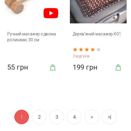
Ручний масажер з двома
Дерев'яний масажер К01
роликами, 30 см
2 відгуків
55 грн
199 грн
1
2
3
4
>
>|