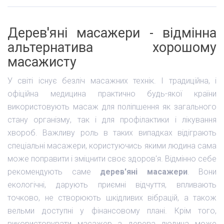
Дерев'яні масажери - відмінна
альтернатива хорошому
масажисту
У світі існує безліч масажних технік. І традиційна, і
офіційна медицина практично будь-якої країни
використовують масаж для поліпшення як загального
стану організму, так і для профілактики і лікування
хвороб. Важливу роль в таких випадках відіграють
спеціальні масажери, користуючись якими людина сама
може поправити і зміцнити своє здоров'я. Відмінно себе
рекомендують саме
дерев'яні масажери
. Вони
екологічні, дарують приємні відчуття, впливають
точково, не створюють шкідливих вібрацій, а також
вельми доступні у фінансовому плані. Крім того,
використовувати масажер з дерева людина може