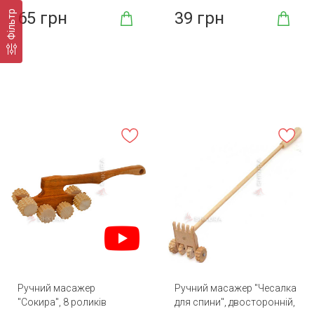
Фільтр
65 грн
39 грн
Ручний масажер
Ручний масажер "Чесалка
"Сокира", 8 роликів
для спини", двосторонній,