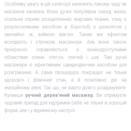
Особливу увагу в цій категорії належить такому чуду як
масажна качалка. Вона дуже популярна серед жінок,
оскільки сприяє розщепленню жирових тканин, тому є
результативним засобом в боротьбі з целюлітом і,
звичайно ж, зайвою вагою. Таким же ефектом
володіють і стрічкові масажери. Але вони також
прекрасно справляються з важкодоступними
областями спини, стегон, плечей і шиї. Такі ручні
масажери є ефективним швидкодіючим засобом для
розігрівання. А сама процедура покращує не тільки
здоров'я і фізичний стан, а й позитивно діє на
емоційному рівні. Так що, не варто довго роздумувати.
Купивши
ручний дерев'яний масажер
, Ви отримуєте
чудовий прилад для підтримки себе не тільки в хорошій
формі, але і у відмінному настрої.