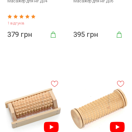
Масажер для ніг Д04
Масажер для ніг Д06
1 відгуків
379 грн
395 грн