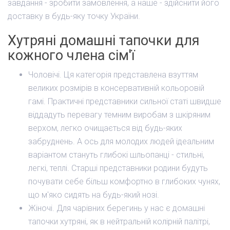
завдання - зробити замовлення, а наше - здійснити його
доставку в будь-яку точку України.
Хутряні домашні тапочки для
кожного члена сім'ї
Чоловічі. Ця категорія представлена взуттям
великих розмірів в консервативній кольоровій
гамі. Практичні представники сильної статі швидше
віддадуть перевагу темним виробам з шкіряним
верхом, легко очищається від будь-яких
забруднень. А ось для молодих людей ідеальним
варіантом стануть глибокі шльопанці - стильні,
легкі, теплі. Старші представники родини будуть
почувати себе більш комфортно в глибоких чунях,
що м'яко сидять на будь-який нозі.
Жіночі. Для чарівних берегинь у нас є домашні
тапочки хутряні, як в нейтральній колірній палітрі,