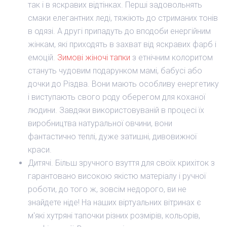
так і в яскравих відтінках. Перші задовольнять
смаки елегантних леді, тяжіють до стриманих тонів
в одязі. А другі припадуть до вподоби енергійним
жінкам, які приходять в захват від яскравих фарб і
емоцій.
Зимові жіночі тапки
з етнічним колоритом
стануть чудовим подарунком мамі, бабусі або
дочки до Різдва. Вони мають особливу енергетику
і виступають свого роду оберегом для коханої
людини. Завдяки використовуваній в процесі їх
виробництва натуральної овчини, вони
фантастично теплі, дуже затишні, дивовижної
краси.
Дитячі. Більш зручного взуття для своїх крихіток з
гарантовано високою якістю матеріалу і ручної
роботи, до того ж, зовсім недорого, ви не
знайдете ніде! На наших віртуальних вітринах є
м'які хутряні тапочки різних розмірів, кольорів,