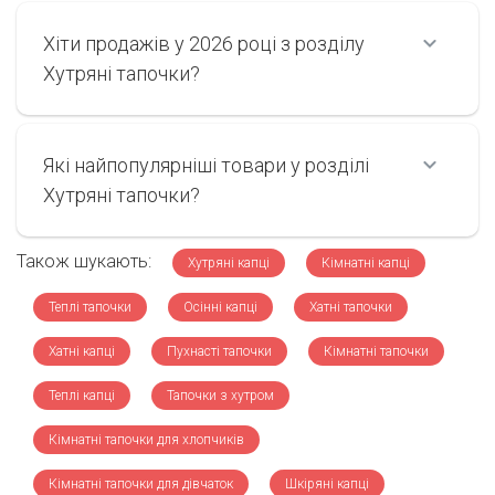
Хіти продажів у 2026 році з розділу
Хутряні тапочки?
Які найпопулярніші товари у розділі
Хутряні тапочки?
Також шукають:
Хутряні капці
Кімнатні капці
Теплі тапочки
Осінні капці
Хатні тапочки
Хатні капці
Пухнасті тапочки
Кімнатні тапочки
Теплі капці
Тапочки з хутром
Кімнатні тапочки для хлопчиків
Кімнатні тапочки для дівчаток
Шкіряні капці