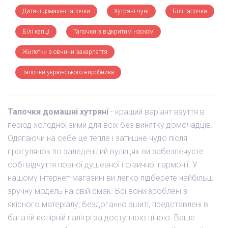
Дитячі домашні тапочки
Хутряні чуні
Білі тапочки
Білі капці
Тапочки з відкритим носком
Жилетки з овчини закарпаття
Тапочки українського виробника
Тапочки домашні хутряні
- кращий варіант взуття в
період холодної зими для всіх без винятку домочадців.
Одягаючи на себе це тепле і затишне чудо після
прогулянок по заледенілий вулицях ви забезпечуєте
собі відчуття повної душевної і фізичної гармонії. У
нашому інтернет-магазині ви легко підберете найбільш
зручну модель на свій смак. Всі вони зроблені з
якісного матеріалу, бездоганно зшиті, представлені в
багатій колірній палітрі за доступною ціною. Ваше