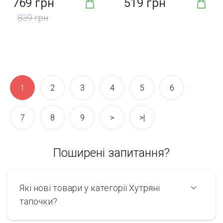
769 грн
519 грн
839 грн
1
2
3
4
5
6
7
8
9
>
>|
Поширені запитання?
Які нові товари у категорії Хутряні
тапочки?