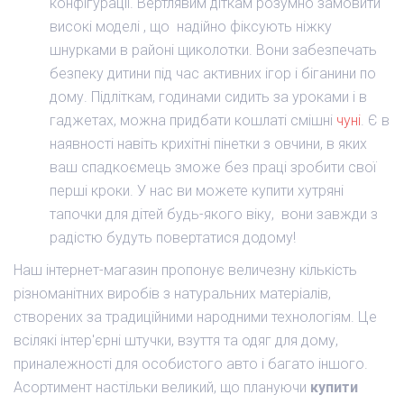
конфігурації. Вертлявим діткам розумно замовити
високі моделі , що надійно фіксують ніжку
шнурками в районі щиколотки. Вони забезпечать
безпеку дитини під час активних ігор і біганини по
дому. Підліткам, годинами сидить за уроками і в
гаджетах, можна придбати кошлаті смішні
чуні
. Є в
наявності навіть крихітні пінетки з овчини, в яких
ваш спадкоємець зможе без праці зробити свої
перші кроки. У нас ви можете купити хутряні
тапочки
для дітей будь-якого віку, вони завжди з
радістю будуть повертатися додому!
Наш інтернет-магазин пропонує величезну кількість
різноманітних виробів з натуральних матеріалів,
створених за традиційними народними технологіям. Це
всілякі інтер'єрні штучки, взуття та одяг для дому,
приналежності для особистого авто і багато іншого.
Асортимент настільки великий, що плануючи
купити