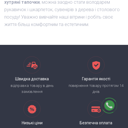
хутряні тапочки
, можна заодно стати володарем
рукавичок і шкарпеток, сувенірів з дерева і столового
посуду! Уважно вивчайте наші вітрини і робіть своє
життя більш комфортним та естетичним.
Швидка доставка
Гарантія якості
відправка товару в день
повернення товару протягом 14
замовлення
днів
Низькі ціни
Безпечна оплата