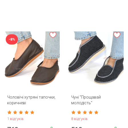
-8%
Чоловічі хутряні тапочки,
Чуні "Прощавай
коричневі
молодість"
1 відгуків
8 відгуків