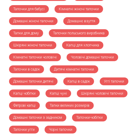
Тапочки для бабусі
Кімнатні жіночі тапочки
Домашні жіночі тапочки
Домашнє взуття
Тапки для дому
Тапочки польського виробника
Шкіряні жіночі тапочки
Капці для хлопчика
Кімнатні тапочки чоловічі
Чоловічі домашні тапочки
Тапочки в садок
Дитячі кімнатні тапочки
Домашні тапочки дитячі
Капці в садок
Уггі тапочки
Капці чобітки
Капці чуні
Шкіряні чоловічі тапочки
Фетрові капці
Тапки великих розмірів
Домашні тапочки з задником
Тапочки-чобітки
Тапочки угги
Чорні тапочки