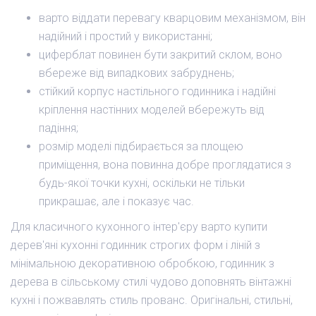
варто віддати перевагу кварцовим механізмом, він
надійний і простий у використанні;
циферблат повинен бути закритий склом, воно
вбереже від випадкових забруднень;
стійкий корпус настільного годинника і надійні
кріплення настінних моделей вбережуть від
падіння;
розмір моделі підбирається за площею
приміщення, вона повинна добре проглядатися з
будь-якої точки кухні, оскільки не тільки
прикрашає, але і показує час.
Для класичного кухонного інтер'єру варто купити
дерев'яні кухонні годинник строгих форм і ліній з
мінімальною декоративною обробкою, годинник з
дерева в сільському стилі чудово доповнять вінтажні
кухні і пожвавлять стиль прованс. Оригінальні, стильні,