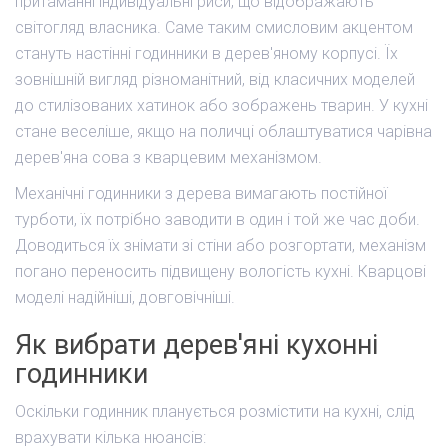
притаманні індивідуальні риси, що відображають
світогляд власника. Саме таким смисловим акцентом
стануть настінні годинники в дерев'яному корпусі. Їх
зовнішній вигляд різноманітний, від класичних моделей
до стилізованих хатинок або зображень тварин. У кухні
стане веселіше, якщо на поличці облаштуватися чарівна
дерев'яна сова з кварцевим механізмом.
Механічні годинники з дерева вимагають постійної
турботи, їх потрібно заводити в один і той же час доби.
Доводиться їх знімати зі стіни або розгортати, механізм
погано переносить підвищену вологість кухні. Кварцові
моделі надійніші, довговічніші.
Як вибрати дерев'яні кухонні
годинники
Оскільки годинник планується розмістити на кухні, слід
врахувати кілька нюансів: