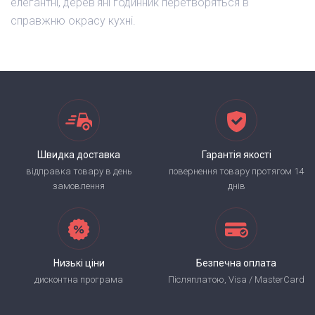
елегантні, дерев'яні годинник перетворяться в
справжню окрасу кухні.
Швидка доставка
Гарантія якості
відправка товару в день
повернення товару протягом 14
замовлення
днів
Низькі ціни
Безпечна оплата
дисконтна програма
Післяплатою, Visa / MasterCard