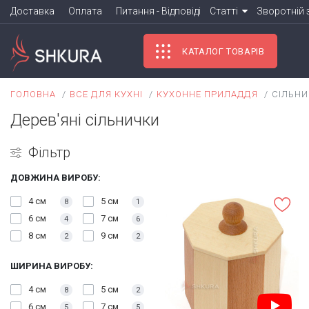
Доставка
Оплата
Питання - Відповіді
Зворотній 
Статті
КАТАЛОГ ТОВАРІВ
ГОЛОВНА
ВСЕ ДЛЯ КУХНІ
КУХОННЕ ПРИЛАДДЯ
CІЛЬН
Дерев'яні сільнички
Фільтр
ДОВЖИНА ВИРОБУ:
4 см
5 см
8
1
6 см
7 см
4
6
8 см
9 см
2
2
ШИРИНА ВИРОБУ:
4 см
5 см
8
2
6 см
7 см
5
5