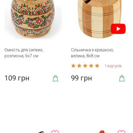
Ємність для сипких,
Сільничка з кришкою,
розписна, 6х7 см
велика, 8х8 см
1 відгуків
109 грн
99 грн