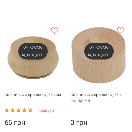
ОЧІКУЄМО
ОЧІКУЄМО
НАДХОДЖЕННЯ
НАДХОДЖЕННЯ
Сільничка з кришкою, 7х5 см
Сільничка з кришкою, 7х5
см, пряма
1 відгуків
65 грн
0 грн