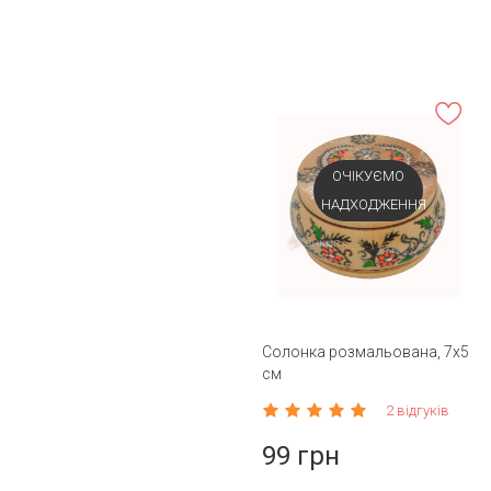
ОЧІКУЄМО
НАДХОДЖЕННЯ
Солонка розмальована, 7х5
см
2 відгуків
99 грн