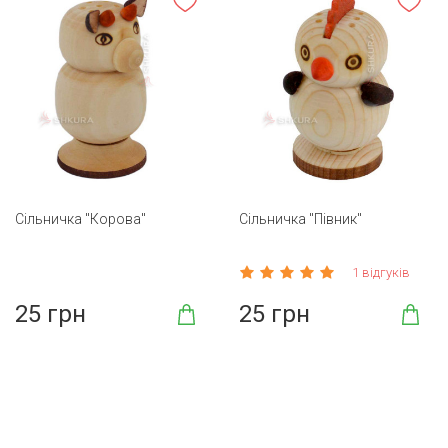
Сільничка "Корова"
Сільничка "Півник"
1 відгуків
25 грн
25 грн