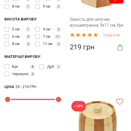
8 см
9 см
1
2
ВИСОТА ВИРОБУ:
Ємність для сипучих,
восьмигранна, 9х11 см, бук
3 см
4 см
1
2
2 відгуків
6 см
7 см
4
11
8 см
11 см
3
2
219 грн
МАТЕРІАЛ ВИРОБУ:
Бук
Дуб
8
1
Черешня
3
ЦІНА
25
-
219
ГРН
-10%