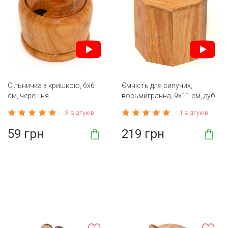
Сільничка з кришкою, 6х6
Ємність для сипучих,
см, черешня
восьмигранна, 9х11 см, дуб
3 відгуків
1 відгуків
59 грн
219 грн