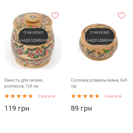
ОЧІКУЄМО
ОЧІКУЄМО
НАДХОДЖЕННЯ
НАДХОДЖЕННЯ
Ємність для сипких,
Солонка розмальована, 6х4
розписна, 7х9 см
см
3 відгуків
4 відгуків
119 грн
89 грн