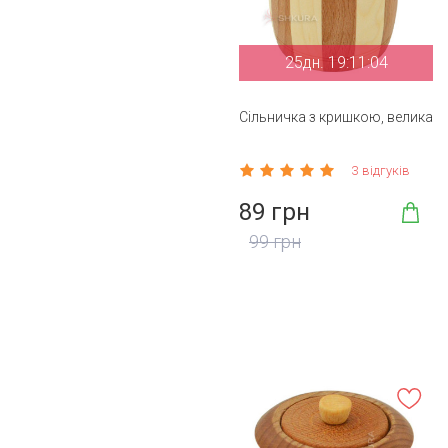
25дн. 19:11:03
Сільничка з кришкою, велика
3 відгуків
89 грн
99 грн