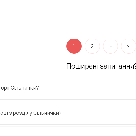
1
2
>
>|
Поширені запитання
горії Cільнички?
році з розділу Cільнички?