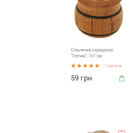
Сільничка з кришкою
"Глечик", 7х7 см
1 відгуків
59 грн