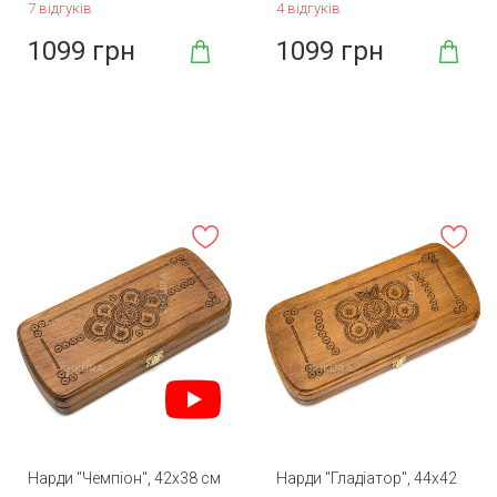
7 відгуків
4 відгуків
1099 грн
1099 грн
Нарди "Чемпіон", 42х38 см
Нарди "Гладіатор", 44х42