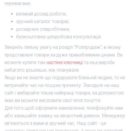
перевагами:
великий досвід роботи;
зручний каталог товарів;
досвідчені співробітники;
безкоштовна цілодобова консультація.
Зверніть пильну увагу на розділ "Розпродаж", в якому
представлені товари за дуже привабливими цінами. Ви
можете купити там
настінні ключниці
та інші вироби
набагато дешевше, ніж планували.
Якщо ви не знаєте що подарувати близькій людині, то не
витрачайте час на пошуки презенту. Заходьте на наш
сайт і вибирайте тільки найкращі товари, за допомогою
яких ви можете висловити свої теплі почуття.
Для того щоб оформити замовлення, телефонуйте нам
або залишайте заявку на зворотний дзвінок. Менеджер
зв'яжеться з вами в зручний час. Наш сайт - це
«комора» оригінальних подарунків. А якщо ви завзятий