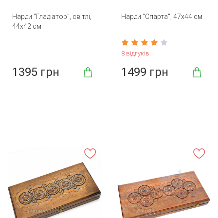
Нарди "Гладіатор", світлі,
Нарди "Спарта", 47х44 см
44х42 см
8 відгуків
1395 грн
1499 грн