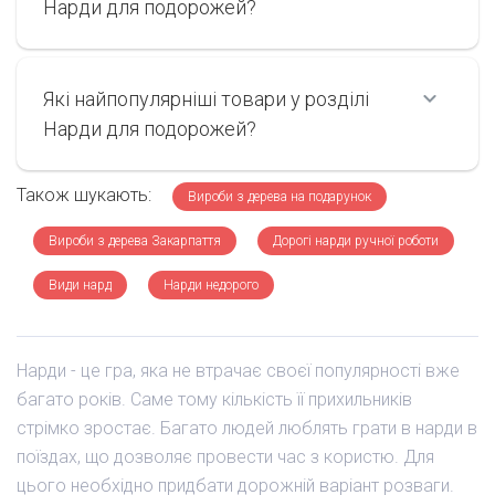
Нарди для подорожей?
Які найпопулярніші товари у розділі
Нарди для подорожей?
Також шукають:
Вироби з дерева на подарунок
Вироби з дерева Закарпаття
Дорогі нарди ручної роботи
Види нард
Нарди недорого
Нарди - це гра, яка не втрачає своєї популярності вже
багато років. Саме тому кількість її прихильників
стрімко зростає. Багато людей люблять грати в нарди в
поїздах, що дозволяє провести час з користю. Для
цього необхідно придбати дорожній варіант розваги.