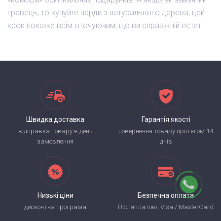
гравець, то купуйте нарди з натурального дерева, цей
крок покаже всім оточуючим, що ви справжній естет.
Швидка доставка
Гарантія якості
відправка товару в день
повернення товару протягом 14
замовлення
днів
Низькі ціни
Безпечна оплата
дисконтна програма
Післяплатою, Visa / MasterCard