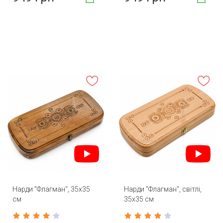
Нарди "Флагман", 35х35
Нарди "Флагман", світлі,
см
35х35 см