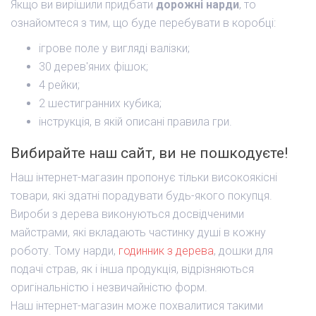
Якщо ви вирішили придбати
дорожні нарди
, то
ознайомтеся з тим, що буде перебувати в коробці:
ігрове поле у ​​вигляді валізки;
30 дерев'яних фішок;
4 рейки;
2 шестигранних кубика;
інструкція, в якій описані правила гри.
Вибирайте наш сайт, ви не пошкодуєте!
Наш інтернет-магазин пропонує тільки високоякісні
товари, які здатні порадувати будь-якого покупця.
Вироби з дерева виконуються досвідченими
майстрами, які вкладають частинку душі в кожну
роботу. Тому нарди,
годинник з дерева
, дошки для
подачі страв, як і інша продукція, відрізняються
оригінальністю і незвичайністю форм.
Наш інтернет-магазин може похвалитися такими