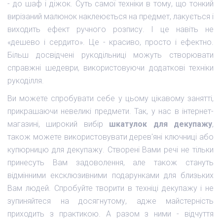
- до шаф і діжок. Суть самої техніки в тому, що тонкий
вирізаний малюнок наклеюється на предмет, лакується і
виходить ефект ручного розпису. І це навіть не
«дешево і сердито». Це - красиво, просто і ефектно.
Більш досвідчені рукодільниці можуть створювати
справжні шедеври, використовуючи додаткові техніки
рукоділля.
Ви можете спробувати себе у цьому цікавому занятті,
прикрашаючи невеликі предмети. Так, у нас в інтернет-
магазині, широкий вибір
шкатулок для декупажу
,
також можете використовувати дерев'яні ключниці або
купюрницю для декупажу. Створені Вами речі не тільки
принесуть Вам задоволення, але також стануть
відмінними ексклюзивними подарунками для близьких
Вам людей. Спробуйте творити в техніці декупажу і не
зупиняйтеся на досягнутому, адже майстерність
приходить з практикою. А разом з ними - відчуття