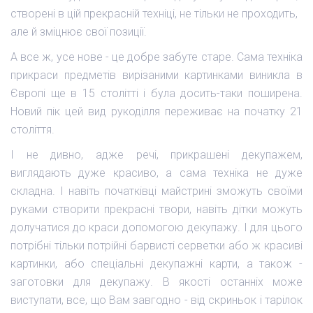
створені в цій прекрасній техніці, не тільки не проходить,
але й зміцнює свої позиції.
А все ж, усе нове - це добре забуте старе. Сама техніка
прикраси предметів вирізаними картинками виникла в
Європі ще в 15 столітті і була досить-таки поширена.
Новий пік цей вид рукоділля переживає на початку 21
століття.
І не дивно, адже речі, прикрашені декупажем,
виглядають дуже красиво, а сама техніка не дуже
складна. І навіть початківці майстрині зможуть своїми
руками створити прекрасні твори, навіть дітки можуть
долучатися до краси допомогою декупажу. І для цього
потрібні тільки потрійні барвисті серветки або ж красиві
картинки, або спеціальні декупажні карти, а також -
заготовки для декупажу. В якості останніх може
виступати, все, що Вам завгодно - від скриньок і тарілок