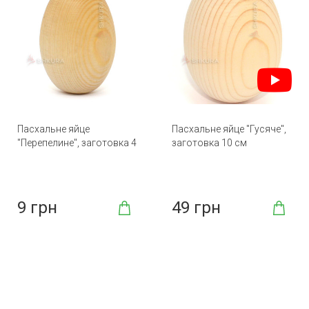
Пасхальне яйце
Пасхальне яйце "Гусяче",
"Перепелине", заготовка 4
заготовка 10 см
см
9 грн
49 грн