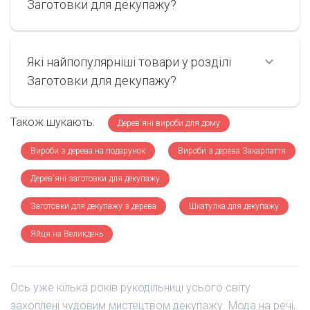
Заготовки для декупажу?
Які найпопулярніші товари у розділі
Заготовки для декупажу?
Також шукають:
Дерев'яні вироби для дому
Вироби з дерева на подарунок
Вироби з дерева Закарпаття
Дерев'яні заготовки для декупажу
Заготовки для декупажу з дерева
Шкатулка для декупажу
Яйця на Великдень
Ось уже кілька років рукодільниці усього світу
захоплені чудовим мистецтвом декупажу. Мода на речі,