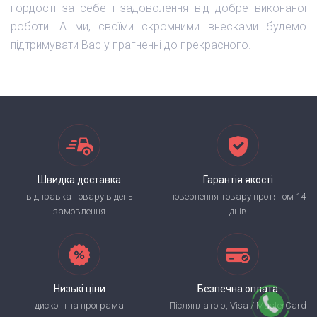
гордості за себе і задоволення від добре виконаної
роботи. А ми, своїми скромними внесками будемо
підтримувати Вас у прагненні до прекрасного.
Швидка доставка
Гарантія якості
відправка товару в день
повернення товару протягом 14
замовлення
днів
Низькі ціни
Безпечна оплата
дисконтна програма
Післяплатою, Visa / MasterCard