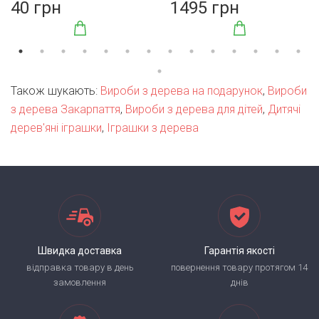
40 грн
1495 грн
Також шукають:
Вироби з дерева на подарунок
,
Вироби
з дерева Закарпаття
,
Вироби з дерева для дітей
,
Дитячі
дерев'яні іграшки
,
Іграшки з дерева
Швидка доставка
Гарантія якості
відправка товару в день
повернення товару протягом 14
замовлення
днів