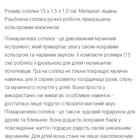
Розмір сопілки 15 х 1,5 х 1,5 см. Матеріал: ліщина.
Різьблена сопілка ручної роботи, прикрашена
кольоровим малюнком.
Помаранчева сопілка - це дивовижний музичний
інструмент, який привертає увагу своїм яскравим
кольором та чарівним звуком. Її компактні розміри (15
см) роблять її ідеальною для дітей і музикантів-
початківців. Гра на сопілці не тільки покращує музичні
навички, але й сприяє розвитку координації рухів, слуху
та музичного почуття у дітей. Вона проста у
використанні і не вимагає особливих навичок -
достатньо лише подути і створити магічний звук.
Помаранчева сопілка - це також чудовий подарунок для
друзів та близьких. Вона додасть яскравих барв у
повсякденне життя і подарує радість своїм унікальним
звучанням. Для дітей вона стане не лише захоплюючим